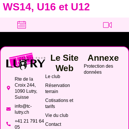
WS14, U16 et U12
Le Site
Annexe
Web
Protection des
données
Le club
Rte de la
Croix 244,
Réservation
1090 Lutry,
terrain
Suisse
Cotisations et
info@tc-
tarifs
lutry.ch
Vie du club
+41 21 791 64
Contact
05