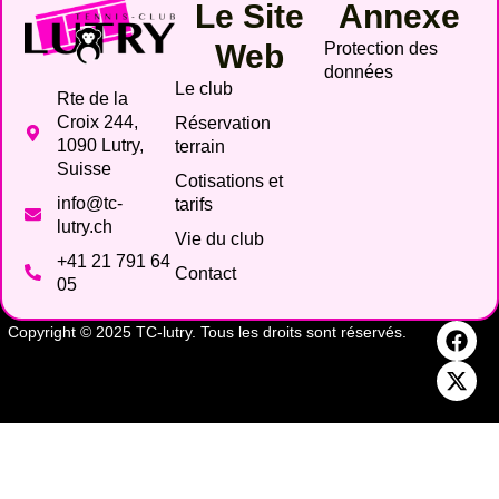
Le Site
Annexe
Web
Protection des
données
Le club
Rte de la
Croix 244,
Réservation
1090 Lutry,
terrain
Suisse
Cotisations et
info@tc-
tarifs
lutry.ch
Vie du club
+41 21 791 64
Contact
05
Copyright © 2025 TC-lutry. Tous les droits sont réservés.