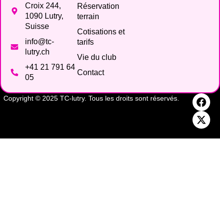
Croix 244,
Réservation
1090 Lutry,
terrain
Suisse
Cotisations et
info@tc-
tarifs
lutry.ch
Vie du club
+41 21 791 64
Contact
05
Copyright © 2025 TC-lutry. Tous les droits sont réservés.