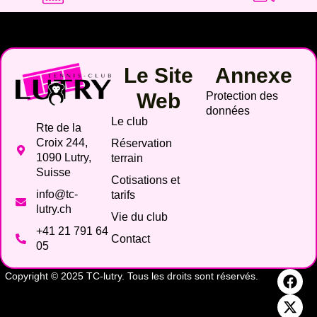
Le Site
Annexe
Web
Protection des
données
Le club
Rte de la
Croix 244,
Réservation
1090 Lutry,
terrain
Suisse
Cotisations et
info@tc-
tarifs
lutry.ch
Vie du club
+41 21 791 64
Contact
05
Copyright © 2025 TC-lutry. Tous les droits sont réservés.