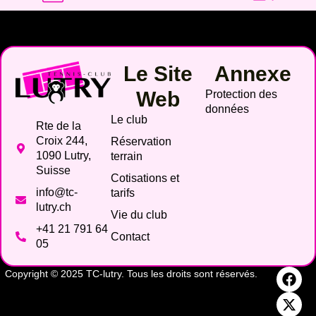
Le Site
Annexe
Web
Protection des
données
Le club
Rte de la
Croix 244,
Réservation
1090 Lutry,
terrain
Suisse
Cotisations et
info@tc-
tarifs
lutry.ch
Vie du club
+41 21 791 64
Contact
05
Copyright © 2025 TC-lutry. Tous les droits sont réservés.