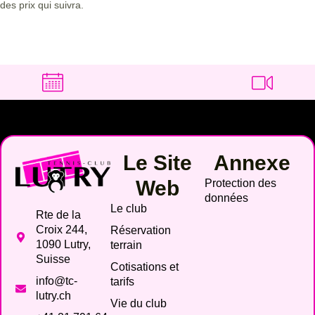
des prix qui suivra.
Le Site
Annexe
Web
Protection des
données
Le club
Rte de la
Croix 244,
Réservation
1090 Lutry,
terrain
Suisse
Cotisations et
info@tc-
tarifs
lutry.ch
Vie du club