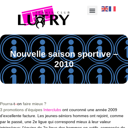
Nouvelle saison sportive –
2010
Pourra
-t
–
on
faire mieux ?
3 promotions d’équipes
Interclubs
ont couronné une année 2009
d’excellente facture. L
es jeunes-séniors hommes ont rejoint
,
comme
par le passé
,
une
2e ligue qui correspond mieux à leur valeur
intrinsèque
;
l’équipe de 2e ligue des hommes en actifs
,
composée de