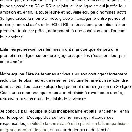
jeunes classés en R3 et R5
,
a rejoint la 1ère ligue
ce
qui justifie leur
ambition et
,
enfin
,
la toute jeune et nouvelle équipe d’hommes actifs
3e ligue créée la même année, grâce à l’amalgame entre jeunes et
moins jeunes classés entre R3 et R8
,
a réussi une promotion
à leur
première tentative grâce, notamment, à
une cohésion que d’aucun
s
leur
envient.
Enfin les jeunes-séniors femmes n’ont manqué que de peu une
promotion en ligue
supérieur
e
;
gageons
qu’elles réussiront leur pari
cette année.
N
otre équipe 1ère de femmes actives a vu son contingent fortement
réduit par le plus heureux événement qu’une femme puisse attendre
dans sa vie. Tout ceci explique logiquement une relégation en 2e ligue.
Ces jeunes mamans, que nous auront plaisir à revoir cette année,
retrouveront
sans doute
le plaisir de la victoire.
Je
conclus
par l’équipe la plus indépendante et plus “ancienne”
,
enfin
sur le papier !
L
‘équipe
des séniors hommes qui
,
d’après
ses
responsables
,
privilégie la convivialité et le plaisir en faisant participer
un grand nombre de joueur
s
autour du tennis et de l’amitié.