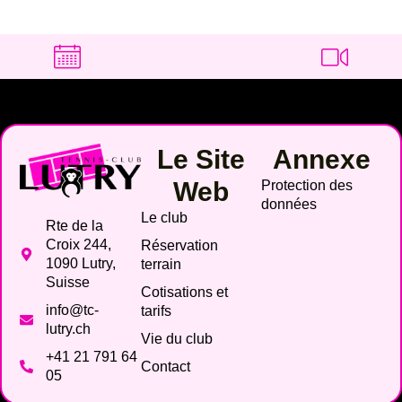
Le Site
Annexe
Web
Protection des
données
Le club
Rte de la
Croix 244,
Réservation
1090 Lutry,
terrain
Suisse
Cotisations et
info@tc-
tarifs
lutry.ch
Vie du club
+41 21 791 64
Contact
05