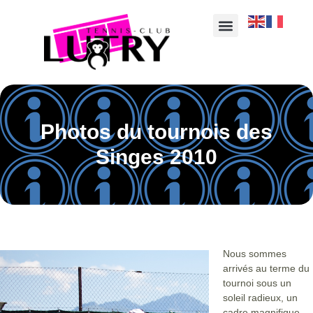
Photos du tournois des
Singes 2010
Nous sommes
arrivés au terme du
tournoi sous un
soleil radieux, un
cadre magnifique,