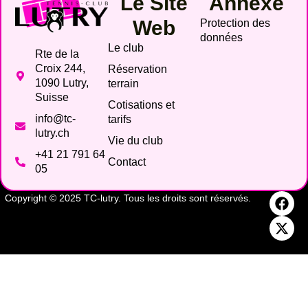
Le Site
Annexe
Web
Protection des
données
Le club
Rte de la
Croix 244,
Réservation
1090 Lutry,
terrain
Suisse
Cotisations et
info@tc-
tarifs
lutry.ch
Vie du club
+41 21 791 64
Contact
05
Copyright © 2025 TC-lutry. Tous les droits sont réservés.