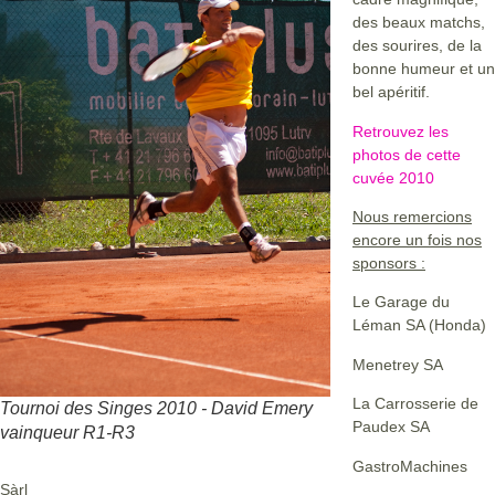
des beaux matchs,
des sourires, de la
bonne humeur et un
bel apéritif.
Retrouvez les
photos de cette
cuvée 2010
Nous remercions
encore un fois nos
sponsors :
Le Garage du
Léman SA (Honda)
Menetrey SA
La Carrosserie de
Tournoi des Singes 2010 - David Emery
Paudex SA
vainqueur R1-R3
GastroMachines
Sàrl