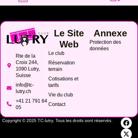
Le Site
Annexe
Web
Protection des
données
Le club
Rte de la
Croix 244,
Réservation
1090 Lutry,
terrain
Suisse
Cotisations et
info@tc-
tarifs
lutry.ch
Vie du club
+41 21 791 64
Contact
05
Copyright © 2025 TC-lutry. Tous les droits sont réservés.