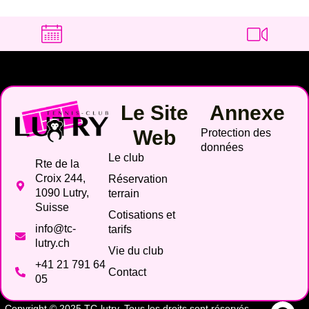
Le Site
Annexe
Web
Protection des
données
Le club
Rte de la
Croix 244,
Réservation
1090 Lutry,
terrain
Suisse
Cotisations et
info@tc-
tarifs
lutry.ch
Vie du club
+41 21 791 64
Contact
05
Copyright © 2025 TC-lutry. Tous les droits sont réservés.