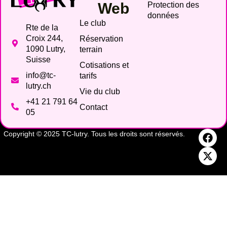
Web
Protection des
données
Le club
Rte de la
Croix 244,
Réservation
1090 Lutry,
terrain
Suisse
Cotisations et
info@tc-
tarifs
lutry.ch
Vie du club
+41 21 791 64
Contact
05
Copyright © 2025 TC-lutry. Tous les droits sont réservés.