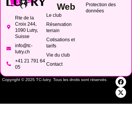
Web
Protection des
données
Le club
Rte de la
Croix 244,
Réservation
1090 Lutry,
terrain
Suisse
Cotisations et
info@tc-
tarifs
lutry.ch
Vie du club
+41 21 791 64
Contact
05
Copyright © 2025 TC-lutry. Tous les droits sont réservés.