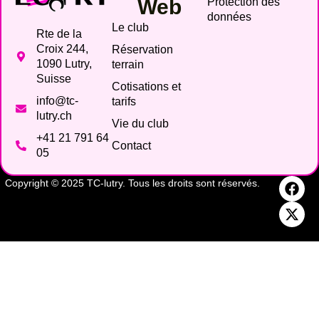
Web
Protection des
données
Le club
Rte de la
Croix 244,
Réservation
1090 Lutry,
terrain
Suisse
Cotisations et
info@tc-
tarifs
lutry.ch
Vie du club
+41 21 791 64
Contact
05
Copyright © 2025 TC-lutry. Tous les droits sont réservés.