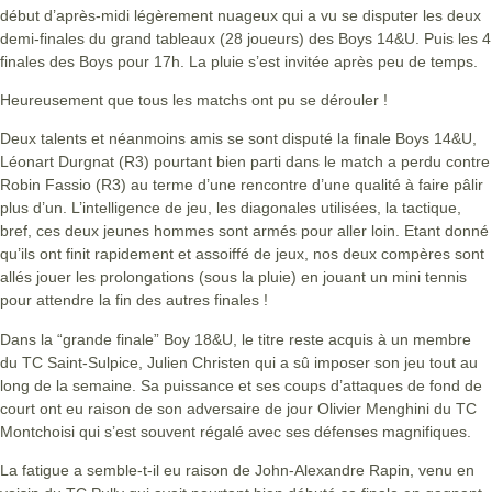
début d’après-midi légèrement nuageux qui a vu se disputer les deux
demi-finales du grand tableaux (28 joueurs) des Boys 14&U. Puis les 4
finales des Boys pour 17h. La pluie s’est invitée après peu de temps.
Heureusement que tous les matchs ont pu se dérouler !
Deux talents et néanmoins amis se sont disputé la finale Boys 14&U,
Léonart Durgnat (R3) pourtant bien parti dans le match a perdu contre
Robin Fassio (R3) au terme d’une rencontre d’une qualité à faire pâlir
plus d’un. L’intelligence de jeu, les diagonales utilisées, la tactique,
bref, ces deux jeunes hommes sont armés pour aller loin. Etant donné
qu’ils ont finit rapidement et assoiffé de jeux, nos deux compères sont
allés jouer les prolongations (sous la pluie) en jouant un mini tennis
pour attendre la fin des autres finales !
Dans la “grande finale” Boy 18&U, le titre reste acquis à un membre
du TC Saint-Sulpice, Julien Christen qui a sû imposer son jeu tout au
long de la semaine. Sa puissance et ses coups d’attaques de fond de
court ont eu raison de son adversaire de jour Olivier Menghini du TC
Montchoisi qui s’est souvent régalé avec ses défenses magnifiques.
La fatigue a semble-t-il eu raison de John-Alexandre Rapin, venu en