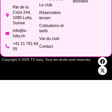
données
Le club
Rte de la
Croix 244,
Réservation
1090 Lutry,
terrain
Suisse
Cotisations et
info@tc-
tarifs
lutry.ch
Vie du club
+41 21 791 64
Contact
05
Copyright © 2025 TC-lutry. Tous les droits sont réservés.