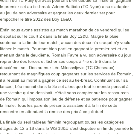
voisin du TC Pully qui avait pourtant bien débuté sa finale en gagnant
le premier set au tie-break. Adrien Battiato (TC Nyon) a su s’adapter
au jeu de son adversaire et gagner les deux dernier set pour
empocher le titre 2012 des Boy 16&U.
Enfin nous avons assistés au match marathon de ce vendredi qui se
disputait sur le court 2 dans la finale Boy 12&U. Malgré la pluie
soutenue à la fin de leur match, aucun des deux n’a craqué n’y voulu
lâcher le match. Pourtant bien parti en gagnant le premier set et en
menant dans le deuxième, Romain Favre a vu son adversaire du jour
reprendre des forces et lâcher ses coups à 4-5 et 5-6 dans le
deuxième set. Dos au mur Léo Milosavljevic (TC Cheseaux)
retournant de magnifiques coup gagnants sur les services de Romain,
il a réussit au moral a gagner ce set au tie-break. Continuant sur sa
lancée, Léo menait dans le 3e set alors que tout le monde pensait à
une victoire qui se dessinait, c’était sans compter sur les ressources
de Romain qui imposa son jeu de défense et sa patience pour gagner
la finale. Tous les parents présents assistaient à la fin de cette
rencontre en attendant la remise des prix à ce joli duel.
La finale du seul tableau féminin regroupant toutes les catégories
d’âges de 12 à 18 dans le WS 18&U s’est disputée en fin de journée le