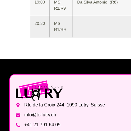
19:00
MS
Da Silva Antonio (R8)
R1/R9
20:30
MS
R1/R9
Rte de la Croix 244, 1090 Lutry, Suisse
info@tc-lutry.ch
+41 21 791 64 05