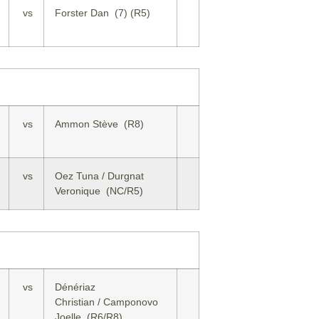
vs
Forster Dan (7) (R5)
vs
Ammon Stève (R8)
vs
Oez Tuna / Durgnat
Veronique (NC/R5)
vs
Dénériaz
Christian / Camponovo
Joelle (R6/R8)