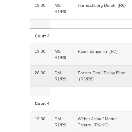
19:00
MS
Harnischberg Derek (R6)
R1/R9
Court 3
19:00
MS
Paerli Benjamin (R7)
R1/R9
20:30
DM
Forster Dan / Fellay Eline
R1/R9
(R5/R8)
Court 4
19:00
DM
Weber Jirina / Matter
R1/R9
Thierry (R6/NC)