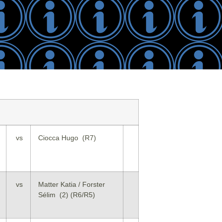
vs
Ciocca Hugo (R7)
vs
Matter Katia / Forster
Sélim (2) (R6/R5)