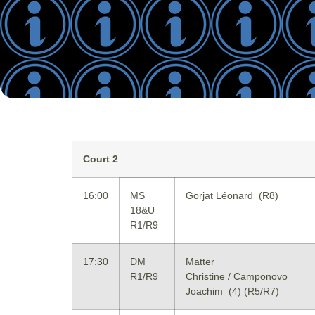
Court 2
16:00
MS
Gorjat Léonard (R8)
18&U
R1/R9
17:30
DM
Matter
R1/R9
Christine / Camponovo
Joachim (4) (R5/R7)