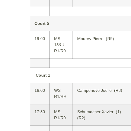
Court 5
19:00
MS
Mourey Pierre (R9)
18&U
R1/R9
Court 1
16:00
WS
Camponovo Joelle (R8)
R1/R9
17:30
MS
Schumacher Xavier (1)
R1/R9
(R2)