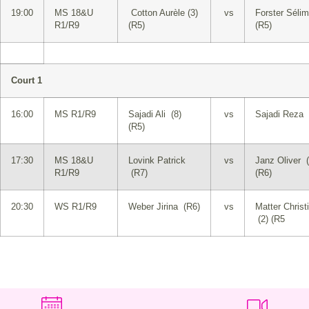
19:00
MS 18&U
Cotton Aurèle (3)
vs
Forster Sélim
R1/R9
(R5)
(R5)
Court 1
16:00
MS R1/R9
Sajadi Ali (8)
vs
Sajadi Reza 
(R5)
17:30
MS 18&U
Lovink Patrick
vs
Janz Oliver (
R1/R9
(R7)
(R6)
20:30
WS R1/R9
Weber Jirina (R6)
vs
Matter Christ
(2) (R5