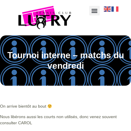
Tournoi interne – matchs du
vendredi
On arrive bientôt au bout
Nous libérons aussi les courts non utilisés, donc venez souvent
consulter CAROL