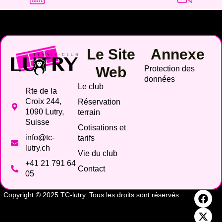
Le Site
Annexe
Web
Protection des
données
Le club
Rte de la
Croix 244,
Réservation
1090 Lutry,
terrain
Suisse
Cotisations et
info@tc-
tarifs
lutry.ch
Vie du club
+41 21 791 64
Contact
05
Copyright © 2025 TC-lutry. Tous les droits sont réservés.