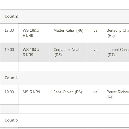
Court 2
17:30
WS 18&U
Matter Katia (R6)
vs
Bertschy Char
R1/R9
(R9)
19:00
WS 18&U
Corpataux Noah
vs
Laurent Cons
R1/R9
(R8)
(R7)
Court 4
19:00
MS R1/R9
Janz Oliver (R6)
vs
Perret Richar
(R4)
Court 5