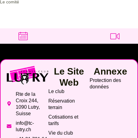
Le comité
Le Site
Annexe
Web
Protection des
données
Le club
Rte de la
Croix 244,
Réservation
1090 Lutry,
terrain
Suisse
Cotisations et
info@tc-
tarifs
lutry.ch
Vie du club