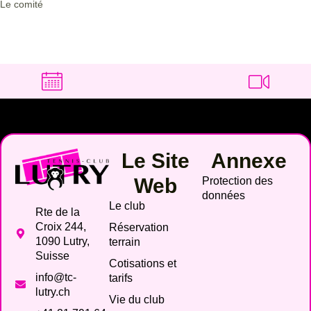
Le comité
Le Site
Annexe
Web
Protection des
données
Le club
Rte de la
Croix 244,
Réservation
1090 Lutry,
terrain
Suisse
Cotisations et
info@tc-
tarifs
lutry.ch
Vie du club