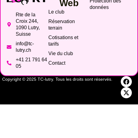
Web
Protection des
données
Le club
Rte de la
Croix 244,
Réservation
1090 Lutry,
terrain
Suisse
Cotisations et
info@tc-
tarifs
lutry.ch
Vie du club
+41 21 791 64
Contact
05
Copyright © 2025 TC-lutry. Tous les droits sont réservés.