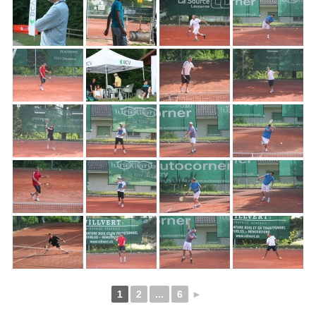
1
2
...
6
►