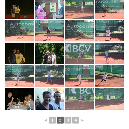
◄
1
2
3
4
►