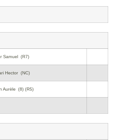
er Samuel (R7)
ri Hector (NC)
n Aurèle (8) (R5)