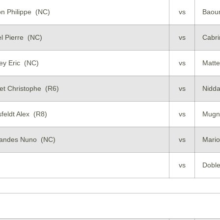
on Philippe (NC)
vs
Baou
l Pierre (NC)
vs
Cabri
ey Eric (NC)
vs
Matte
et Christophe (R6)
vs
Nidd
feldt Alex (R8)
vs
Mugni
andes Nuno (NC)
vs
Mario
vs
Doble