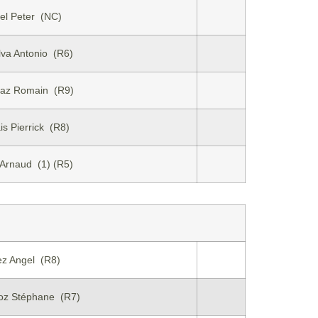
el Peter (NC)
lva Antonio (R6)
taz Romain (R9)
is Pierrick (R8)
Arnaud (1) (R5)
z Angel (R8)
roz Stéphane (R7)