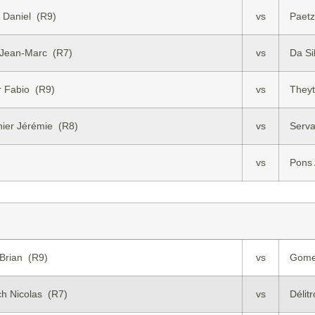
t Daniel (R9)
vs
Paetz
 Jean-Marc (R7)
vs
Da Si
r Fabio (R9)
vs
They
ier Jérémie (R8)
vs
Serva
vs
Pons 
 Brian (R9)
vs
Gome
ch Nicolas (R7)
vs
Délit