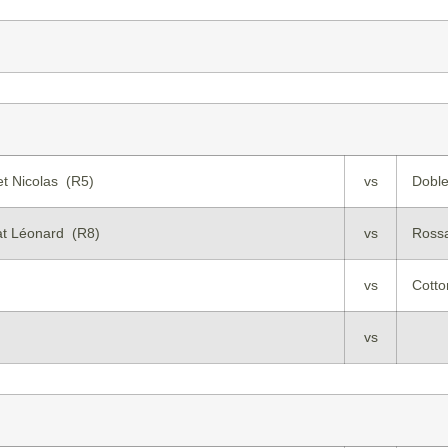
et Nicolas (R5)
vs
Dobl
at Léonard (R8)
vs
Rossa
vs
Cotto
vs