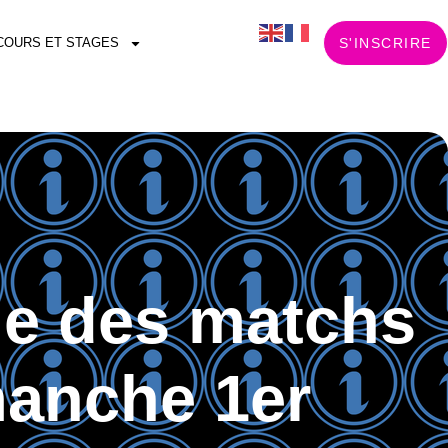
COURS ET STAGES
S'INSCRIRE
me des matchs
manche 1er