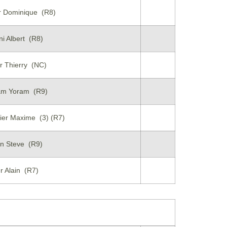
r Dominique (R8)
ni Albert (R8)
r Thierry (NC)
am Yoram (R9)
er Maxime (3) (R7)
n Steve (R9)
r Alain (R7)