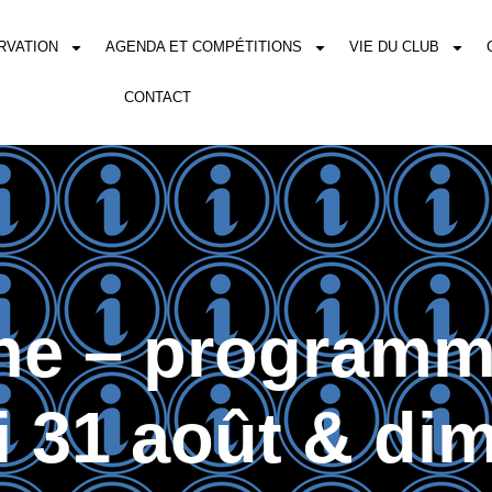
RVATION
AGENDA ET COMPÉTITIONS
VIE DU CLUB
CONTACT
rne – program
 31 août & di