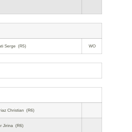
ati Serge (R5)
WO
iaz Christian (R6)
 Jirina (R6)