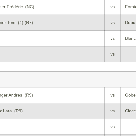
her Frédéric (NC)
vs
Forst
ier Tom (4) (R7)
vs
Dubui
vs
Blanc
vs
inger Andres (R9)
vs
Gobet
az Lara (R9)
vs
Cioc
vs