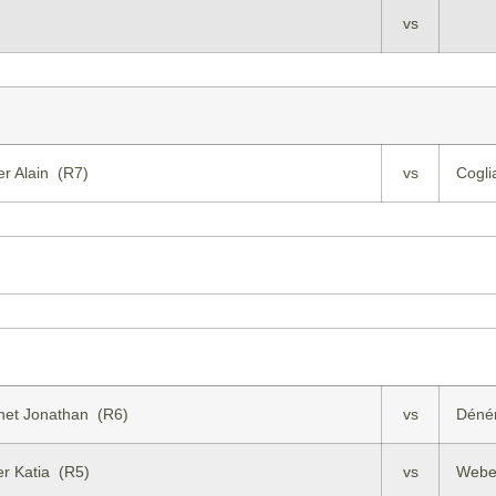
vs
er Alain (R7)
vs
Cogli
het Jonathan (R6)
vs
Dénér
er Katia (R5)
vs
Weber