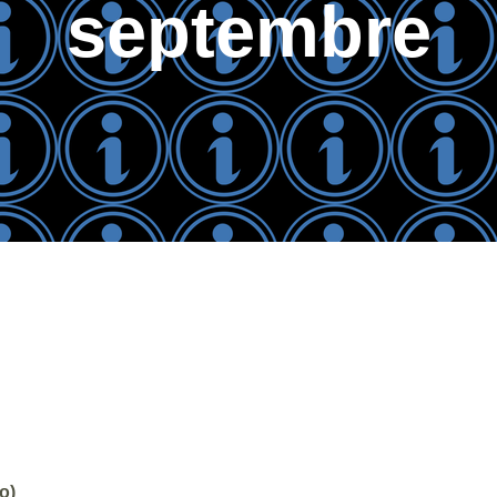
septembre
o)