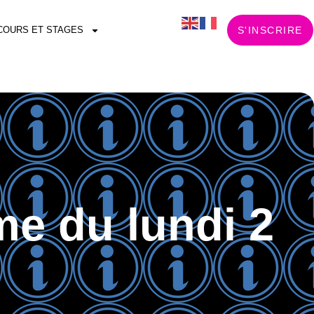
COURS ET STAGES
S'INSCRIRE
me du lundi 2