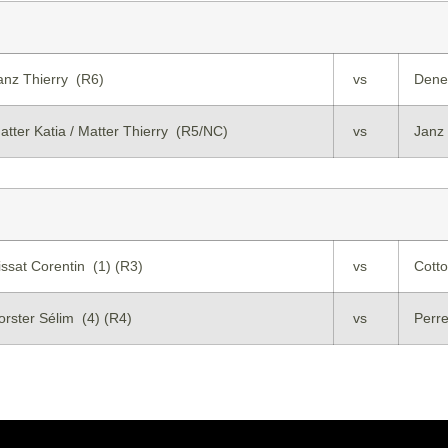
anz Thierry (R6)
vs
Dene
atter Katia / Matter Thierry (R5/NC)
vs
Janz 
issat Corentin (1) (R3)
vs
Cotto
orster Sélim (4) (R4)
vs
Perre