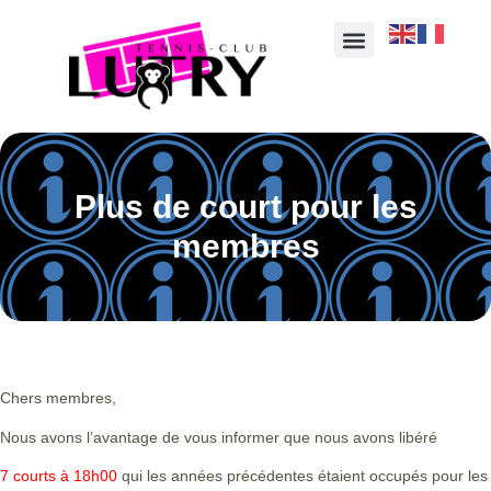
Plus de court pour les
membres
Chers membres,
Nous avons l’avantage de vous informer que nous avons libéré
7 courts à 18h00
qui les années précédentes étaient occupés pour les