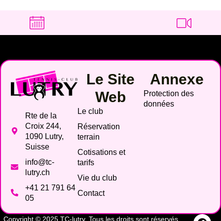
Le Site
Annexe
Web
Protection des
données
Le club
Rte de la
Croix 244,
Réservation
1090 Lutry,
terrain
Suisse
Cotisations et
info@tc-
tarifs
lutry.ch
Vie du club
+41 21 791 64
Contact
05
Copyright © 2025 TC-lutry. Tous les droits sont réservés.