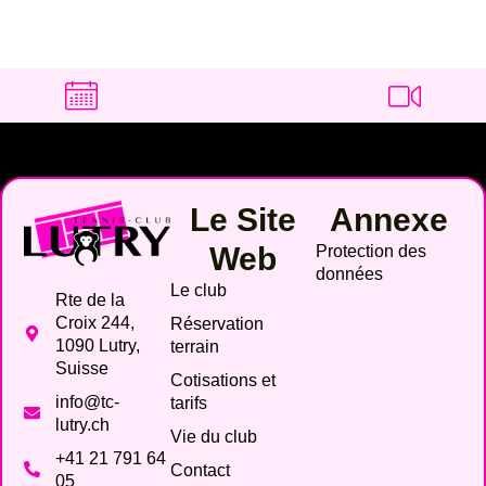
Le Site
Annexe
Web
Protection des
données
Le club
Rte de la
Croix 244,
Réservation
1090 Lutry,
terrain
Suisse
Cotisations et
info@tc-
tarifs
lutry.ch
Vie du club
+41 21 791 64
Contact
05