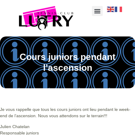
Cours juniors pendant
l’ascension
Je vous rappelle que tous les cours juniors ont lieu pendant le week-
end de l’ascension. Nous vous attendons sur le terrain!!!
Julien Chatelan
Responsable juniors