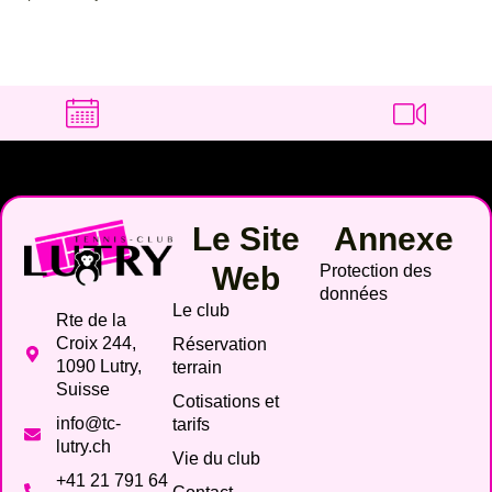
Le Site
Annexe
Web
Protection des
données
Le club
Rte de la
Croix 244,
Réservation
1090 Lutry,
terrain
Suisse
Cotisations et
info@tc-
tarifs
lutry.ch
Vie du club
+41 21 791 64