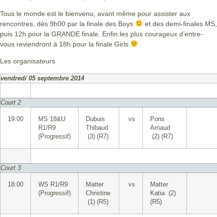
Tous le monde est le bienvenu, avant même pour assister aux
rencontres, dès 9h00 par la finale des Boys
et des demi-finales MS,
puis 12h pour la GRANDE finale. Enfin les plus courageux d’entre-
vous reviendront à 18h pour la finale Girls
Les organisateurs
vendredi 05 septembre 2014
Court 2
19:00
MS 18&U
Dubuis
vs
Pons
R1/R9
Thibaud
Arnaud
(Progressif)
(3) (R7)
(2) (R7)
Court 3
18:00
WS R1/R9
Matter
vs
Matter
(Progressif)
Christine
Katia (2)
(1) (R5)
(R5)