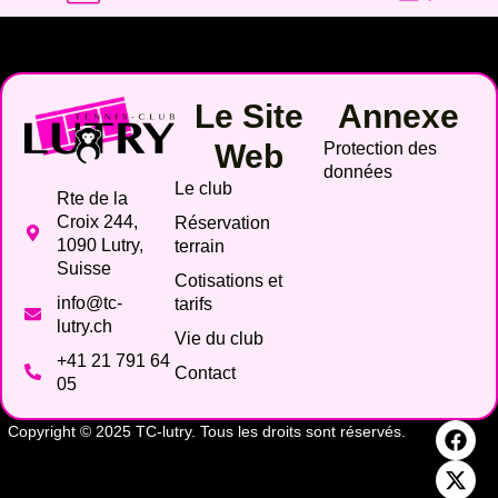
Le Site
Annexe
Web
Protection des
données
Le club
Rte de la
Croix 244,
Réservation
1090 Lutry,
terrain
Suisse
Cotisations et
info@tc-
tarifs
lutry.ch
Vie du club
+41 21 791 64
Contact
05
Copyright © 2025 TC-lutry. Tous les droits sont réservés.