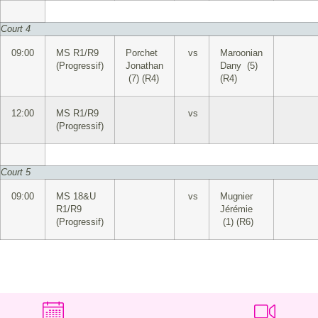
Court 4
09:00
MS R1/R9
Porchet
vs
Maroonian
(Progressif)
Jonathan
Dany (5)
(7) (R4)
(R4)
12:00
MS R1/R9
vs
(Progressif)
Court 5
09:00
MS 18&U
vs
Mugnier
R1/R9
Jérémie
(Progressif)
(1) (R6)