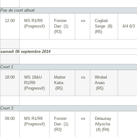
Pas de court alloué
12:00
MS R1/R9
Forster
vs
Cogliati
(Progressif)
Dan (1)
Serge (8)
6/4 6/3
(R3)
(R5)
samedi 06 septembre 2014
Court 1
18:00
WS 18&U
Matter
vs
Wrobel
R1/R9
Katia
Anais
(Progressif)
(R5)
(R5)
Court 3
09:00
MS R1/R9
Forster
vs
Delaunay
(Progressif)
Dan (1)
Allyocha
(R3)
(4) (R4)