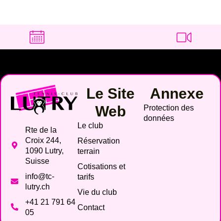
Le Site
Annexe
Web
Protection des
données
Le club
Rte de la
Croix 244,
Réservation
1090 Lutry,
terrain
Suisse
Cotisations et
info@tc-
tarifs
lutry.ch
Vie du club
+41 21 791 64
Contact
05