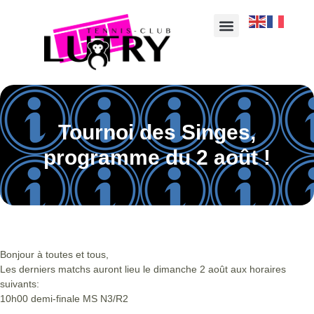
Tournoi des Singes,
programme du 2 août !
Bonjour à toutes et tous,
Les derniers matchs auront lieu le dimanche 2 août aux horaires
suivants:
10h00 demi-finale MS N3/R2