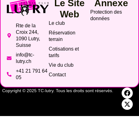
Le Site
Annexe
Web
Protection des
données
Le club
Rte de la
Croix 244,
Réservation
1090 Lutry,
terrain
Suisse
Cotisations et
info@tc-
tarifs
lutry.ch
Vie du club
+41 21 791 64
Contact
05
Copyright © 2025 TC-lutry. Tous les droits sont réservés.