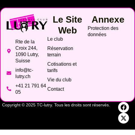
Le Site
Annexe
Web
Protection des
données
Le club
Rte de la
Croix 244,
Réservation
1090 Lutry,
terrain
Suisse
Cotisations et
info@tc-
tarifs
lutry.ch
Vie du club
+41 21 791 64
Contact
05
Copyright © 2025 TC-lutry. Tous les droits sont réservés.