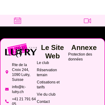
Le Site
Annexe
Web
Protection des
données
Le club
Rte de la
Croix 244,
Réservation
1090 Lutry,
terrain
Suisse
Cotisations et
info@tc-
tarifs
lutry.ch
Vie du club
+41 21 791 64
Contact
05