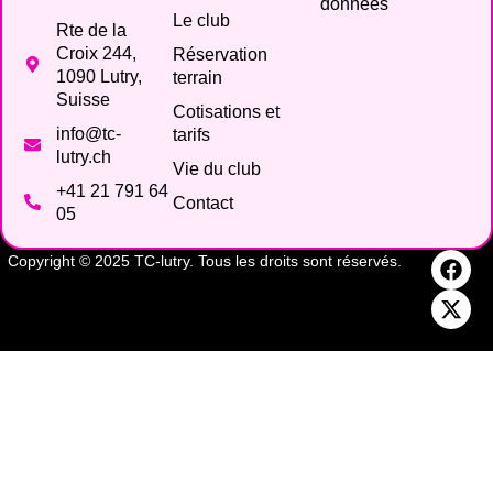
données
Le club
Rte de la
Croix 244,
Réservation
1090 Lutry,
terrain
Suisse
Cotisations et
info@tc-
tarifs
lutry.ch
Vie du club
+41 21 791 64
Contact
05
Copyright © 2025 TC-lutry. Tous les droits sont réservés.