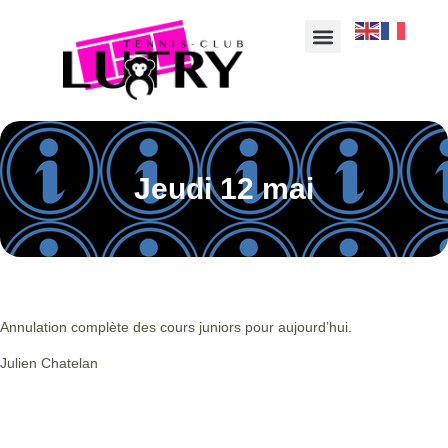
Jeudi 12 mai
Annulation complète des cours juniors pour aujourd’hui.
Julien Chatelan