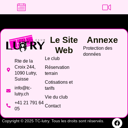
Le Site
Annexe
Web
Protection des
données
Le club
Rte de la
Croix 244,
Réservation
1090 Lutry,
terrain
Suisse
Cotisations et
info@tc-
tarifs
lutry.ch
Vie du club
+41 21 791 64
Contact
05
Copyright © 2025 TC-lutry. Tous les droits sont réservés.