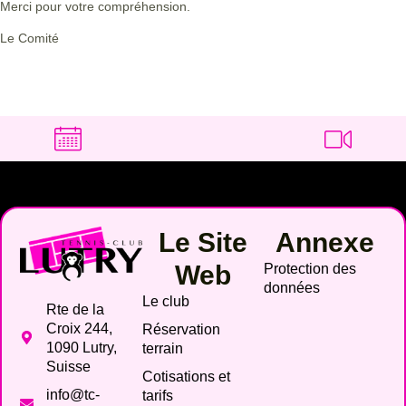
Merci pour votre compréhension.
Le Comité
Le Site
Annexe
Web
Protection des
données
Le club
Rte de la
Croix 244,
Réservation
1090 Lutry,
terrain
Suisse
Cotisations et
info@tc-
tarifs