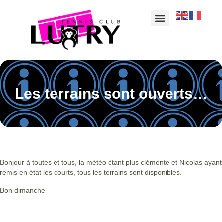
Les terrains sont ouverts…
Bonjour à toutes et tous, la météo étant plus clémente et Nicolas ayant
remis en état les courts, tous les terrains sont disponibles.
Bon dimanche