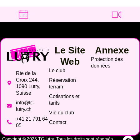
Le Site
Annexe
Web
Protection des
données
Le club
Rte de la
Croix 244,
Réservation
1090 Lutry,
terrain
Suisse
Cotisations et
info@tc-
tarifs
lutry.ch
Vie du club
+41 21 791 64
Contact
05
Copyright © 2025 TC-lutry. Tous les droits sont réservés.