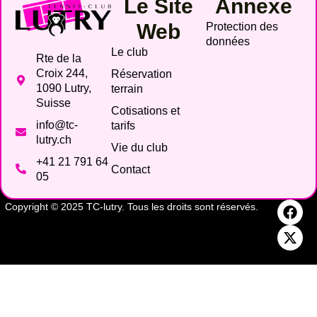
Le Site
Annexe
Web
Protection des
données
Le club
Rte de la
Croix 244,
Réservation
1090 Lutry,
terrain
Suisse
Cotisations et
info@tc-
tarifs
lutry.ch
Vie du club
+41 21 791 64
Contact
05
Copyright © 2025 TC-lutry. Tous les droits sont réservés.