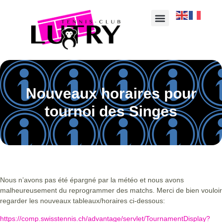
Nouveaux horaires pour
tournoi des Singes
Nous n’avons pas été épargné par la météo et nous avons
malheureusement du reprogrammer des matchs. Merci de bien vouloir
regarder les nouveaux tableaux/horaires ci-dessous:
https://comp.swisstennis.ch/advantage/servlet/TournamentDisplay?