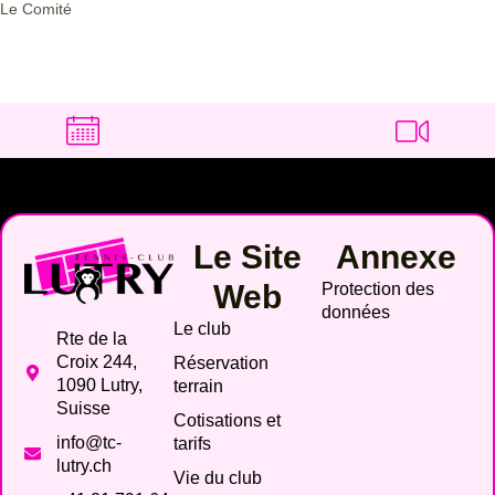
Le Comité
Le Site
Annexe
Web
Protection des
données
Le club
Rte de la
Croix 244,
Réservation
1090 Lutry,
terrain
Suisse
Cotisations et
info@tc-
tarifs
lutry.ch
Vie du club