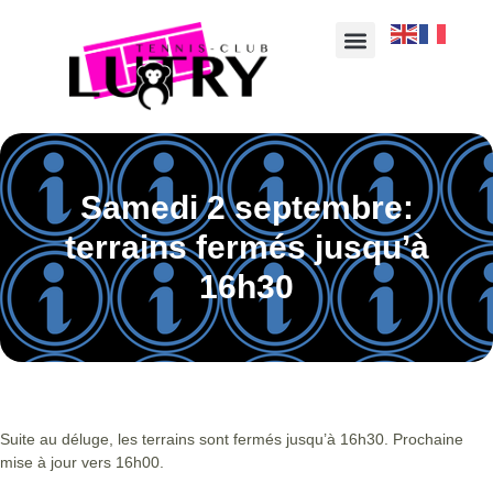
Samedi 2 septembre:
terrains fermés jusqu’à
16h30
Suite au déluge, les terrains sont fermés jusqu’à 16h30. Prochaine
mise à jour vers 16h00.