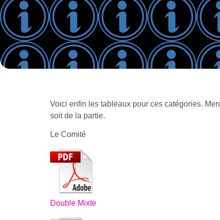
Voici enfin les tableaux pour ces catégories. Merc
soit de la partie.
Le Comité
Double Mixte