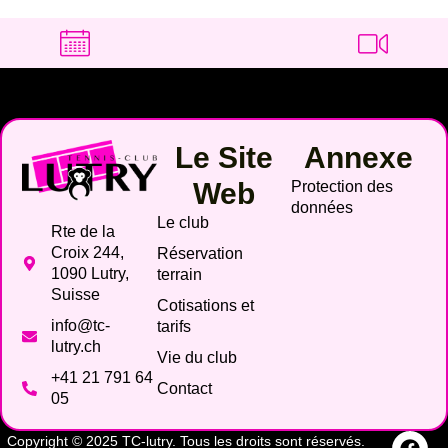
Le Site
Annexe
Web
Protection des
données
Le club
Rte de la
Croix 244,
Réservation
1090 Lutry,
terrain
Suisse
Cotisations et
info@tc-
tarifs
lutry.ch
Vie du club
+41 21 791 64
Contact
05
Copyright © 2025 TC-lutry. Tous les droits sont réservés.