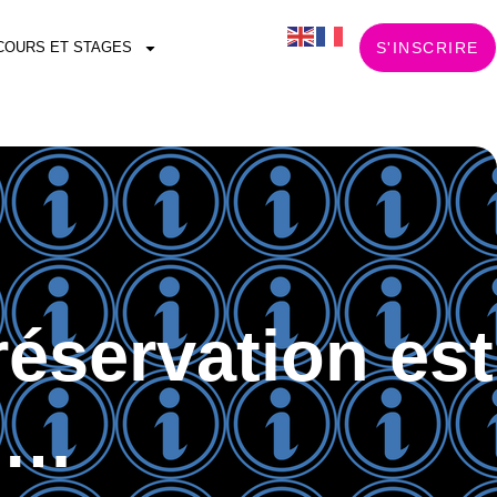
COURS ET STAGES
S'INSCRIRE
réservation est
ie…