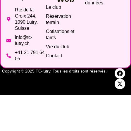
données
Le club
Rte de la
Croix 244,
Réservation
1090 Lutry,
terrain
Suisse
Cotisations et
info@tc-
tarifs
lutry.ch
Vie du club
+41 21 791 64
Contact
05
Copyright © 2025 TC-lutry. Tous les droits sont réservés.