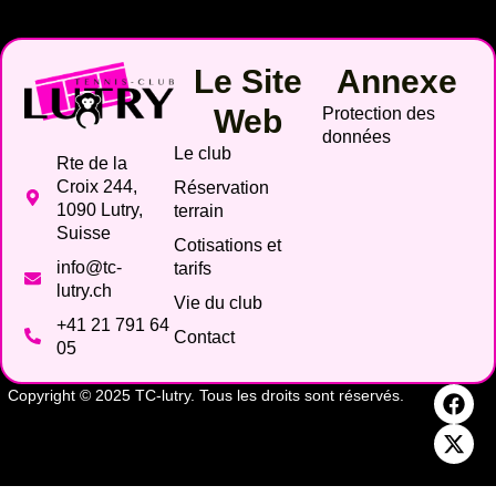
Le Site
Annexe
Web
Protection des
données
Le club
Rte de la
Croix 244,
Réservation
1090 Lutry,
terrain
Suisse
Cotisations et
info@tc-
tarifs
lutry.ch
Vie du club
+41 21 791 64
Contact
05
Copyright © 2025 TC-lutry. Tous les droits sont réservés.