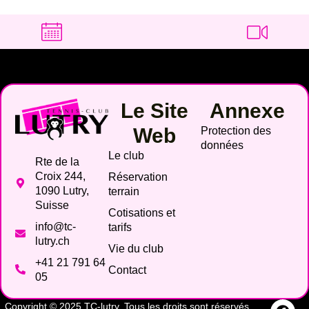
Le Site
Annexe
Web
Protection des
données
Le club
Rte de la
Croix 244,
Réservation
1090 Lutry,
terrain
Suisse
Cotisations et
info@tc-
tarifs
lutry.ch
Vie du club
+41 21 791 64
Contact
05
Copyright © 2025 TC-lutry. Tous les droits sont réservés.