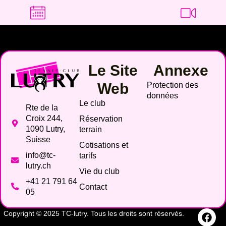
Le Site
Annexe
Web
Protection des
données
Le club
Rte de la
Croix 244,
Réservation
1090 Lutry,
terrain
Suisse
Cotisations et
info@tc-
tarifs
lutry.ch
Vie du club
+41 21 791 64
Contact
05
Copyright © 2025 TC-lutry. Tous les droits sont réservés.