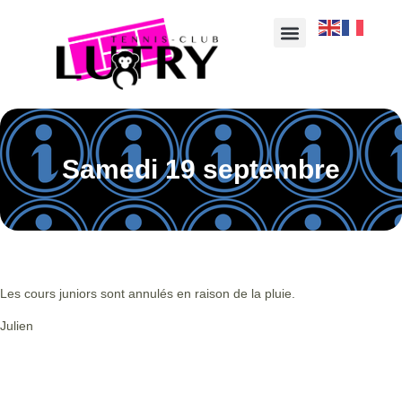
Samedi 19 septembre
Les cours juniors sont annulés en raison de la pluie.
Julien