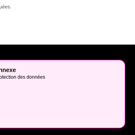
quées.
nnexe
otection des données