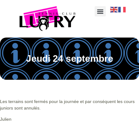
Jeudi 24 septembre
Les terrains sont fermés pour la journée et par conséquent les cours
juniors sont annulés.
Julien