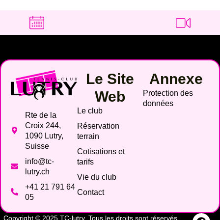
Le Site
Annexe
Web
Protection des
données
Le club
Rte de la
Croix 244,
Réservation
1090 Lutry,
terrain
Suisse
Cotisations et
info@tc-
tarifs
lutry.ch
Vie du club
+41 21 791 64
Contact
05
Copyright © 2025 TC-lutry. Tous les droits sont réservés.