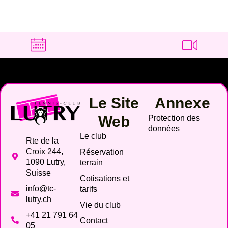
Le Site
Annexe
Web
Protection des
données
Le club
Rte de la
Croix 244,
Réservation
1090 Lutry,
terrain
Suisse
Cotisations et
info@tc-
tarifs
lutry.ch
Vie du club
+41 21 791 64
Contact
05