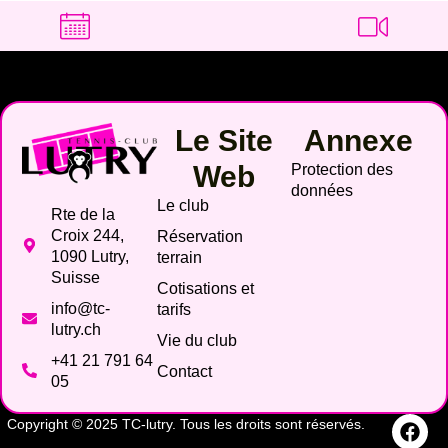
Le Site
Annexe
Web
Protection des
données
Le club
Rte de la
Croix 244,
Réservation
1090 Lutry,
terrain
Suisse
Cotisations et
info@tc-
tarifs
lutry.ch
Vie du club
+41 21 791 64
Contact
05
Copyright © 2025 TC-lutry. Tous les droits sont réservés.